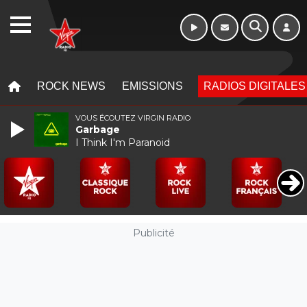
WEBRADIO
MENU
MENU
ROCK NEWS
EMISSIONS
RADIOS DIGITALES
VOUS ÉCOUTEZ VIRGIN RADIO
Garbage
I Think I'm Paranoid
Publicité