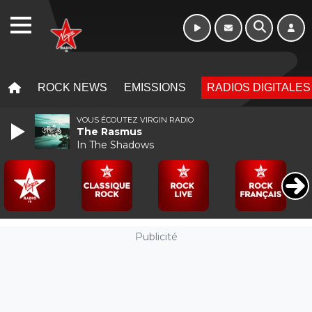
WEBRADIO
MENU
MENU
ROCK NEWS
EMISSIONS
RADIOS DIGITALES
VOUS ÉCOUTEZ VIRGIN RADIO
The Rasmus
In The Shadows
Publicité