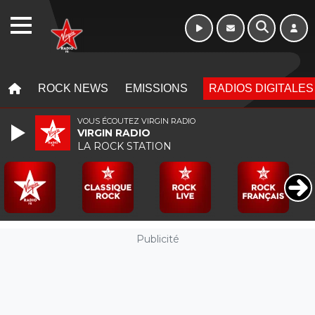
Week-end de 16h
WEBRADIO
à 20h
MENU
MENU
ROCK NEWS
EMISSIONS
RADIOS DIGITALES
VOUS ÉCOUTEZ VIRGIN RADIO
VIRGIN RADIO
LA ROCK STATION
Publicité