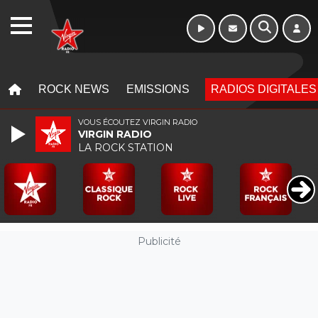
Week-end de 06h
WEBRADIO
à 12h
MENU
MENU
ROCK NEWS
EMISSIONS
RADIOS DIGITALES
VOUS ÉCOUTEZ VIRGIN RADIO
VIRGIN RADIO
LA ROCK STATION
Publicité