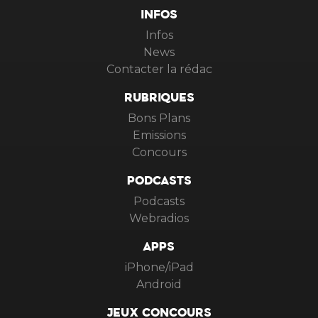
INFOS
Infos
News
Contacter la rédac
RUBRIQUES
Bons Plans
Emissions
Concours
PODCASTS
Podcasts
Webradios
APPS
iPhone/iPad
Android
JEUX CONCOURS