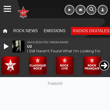
Week-end de 06h
WEBRADIO
à 12h
MENU
MENU
ROCK NEWS
EMISSIONS
RADIOS DIGITALES
VOUS ÉCOUTEZ VIRGIN RADIO
U2
I Still Haven't Found What I'm Looking For
Publicité