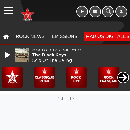
Week-end de 16h
WEBRADIO
à 20h
MENU
MENU
ROCK NEWS
EMISSIONS
RADIOS DIGITALES
VOUS ÉCOUTEZ VIRGIN RADIO
The Black Keys
Gold On The Ceiling
Publicité