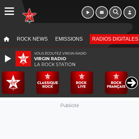
Week-end de 06h
WEBRADIO
à 12h
MENU
MENU
ROCK NEWS
EMISSIONS
RADIOS DIGITALES
VOUS ÉCOUTEZ VIRGIN RADIO
VIRGIN RADIO
LA ROCK STATION
Publicité