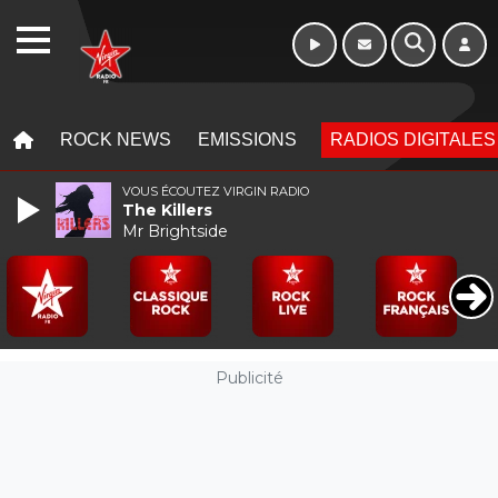
Week-end de 06h
WEBRADIO
à 12h
MENU
MENU
ROCK NEWS
EMISSIONS
RADIOS DIGITALES
VOUS ÉCOUTEZ VIRGIN RADIO
The Killers
Mr Brightside
Publicité