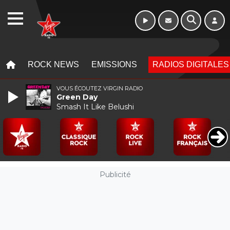
Week-end de 16h
WEBRADIO
à 20h
MENU
MENU
ROCK NEWS
EMISSIONS
RADIOS DIGITALES
VOUS ÉCOUTEZ VIRGIN RADIO
Green Day
Smash It Like Belushi
Publicité