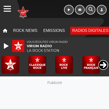
Week-end de 06h
WEBRADIO
à 12h
MENU
MENU
ROCK NEWS
EMISSIONS
RADIOS DIGITALES
VOUS ÉCOUTEZ VIRGIN RADIO
VIRGIN RADIO
LA ROCK STATION
Publicité