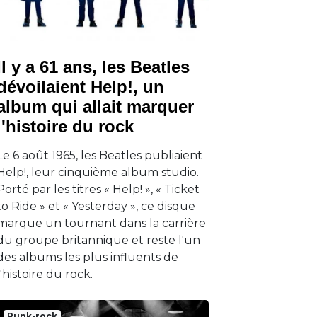
Il y a 61 ans, les Beatles
dévoilaient Help!, un
album qui allait marquer
l'histoire du rock
Le 6 août 1965, les Beatles publiaient
Help!, leur cinquième album studio.
Porté par les titres « Help! », « Ticket
to Ride » et « Yesterday », ce disque
marque un tournant dans la carrière
du groupe britannique et reste l'un
des albums les plus influents de
l'histoire du rock.
Punk-rock