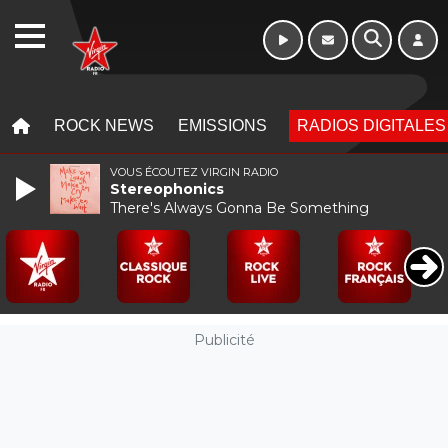
WEBRADIO
MENU
MENU
ROCK NEWS
EMISSIONS
RADIOS DIGITALES
VOUS ÉCOUTEZ VIRGIN RADIO
Stereophonics
There's Always Gonna Be Something
Publicité