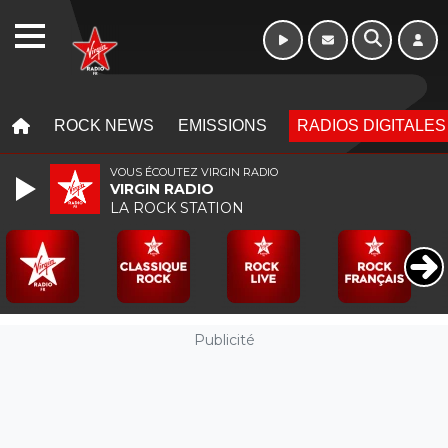
Week-end de 16h
WEBRADIO
à 20h
MENU
MENU
ROCK NEWS
EMISSIONS
RADIOS DIGITALES
VOUS ÉCOUTEZ VIRGIN RADIO
VIRGIN RADIO
LA ROCK STATION
Publicité