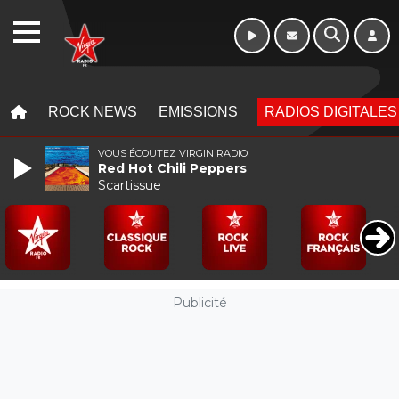
Week-end de 16h
WEBRADIO
à 20h
MENU
MENU
ROCK NEWS
EMISSIONS
RADIOS DIGITALES
VOUS ÉCOUTEZ VIRGIN RADIO
Red Hot Chili Peppers
Scartissue
Publicité