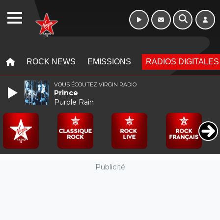
Week-end de 16h
WEBRADIO
à 20h
MENU
MENU
ROCK NEWS
EMISSIONS
RADIOS DIGITALES
VOUS ÉCOUTEZ VIRGIN RADIO
Prince
Purple Rain
Publicité