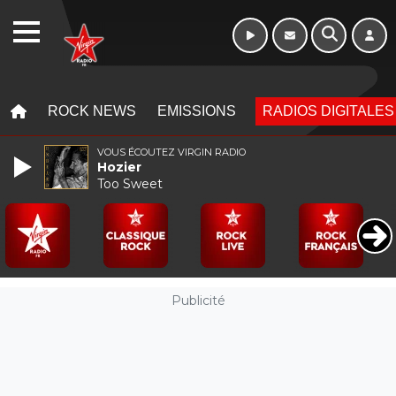
Week-end de 06h
WEBRADIO
à 12h
MENU
MENU
ROCK NEWS
EMISSIONS
RADIOS DIGITALES
VOUS ÉCOUTEZ VIRGIN RADIO
Hozier
Too Sweet
Publicité