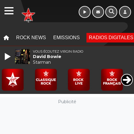
Morning - 6h à 10h
WEBRADIO
MENU
MENU
ROCK NEWS
EMISSIONS
RADIOS DIGITALES
VOUS ÉCOUTEZ VIRGIN RADIO
David Bowie
Starman
Publicité