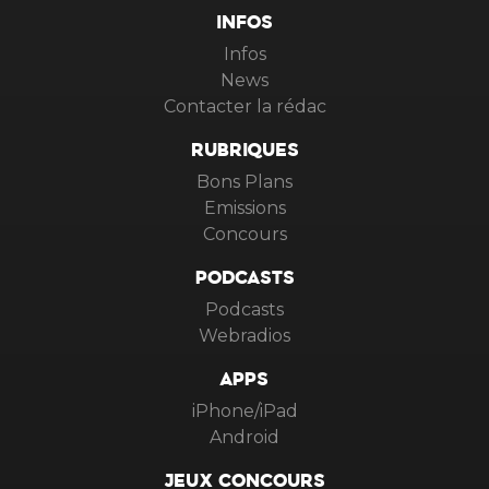
INFOS
Infos
News
Contacter la rédac
RUBRIQUES
Bons Plans
Emissions
Concours
PODCASTS
Podcasts
Webradios
APPS
iPhone/iPad
Android
JEUX CONCOURS