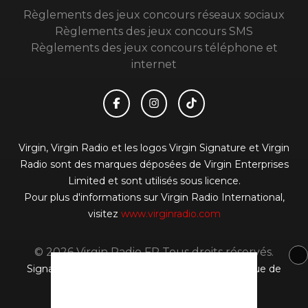
Règlements des jeux concours réseaux sociaux
Règlements des jeux concours SMS
Règlements des jeux concours téléphone et
internet
Virgin, Virgin Radio et les logos Virgin Signature et Virgin
Radio sont des marques déposées de Virgin Enterprises
Limited et sont utilisés sous licence.
Pour plus d'informations sur Virgin Radio International,
visitez
www.virginradio.com
© 2026 Virgin Radio FR Tous droits réservés.
Signaler un contenu
-
Mentions légales
-
Politique de
cookies
-
Contact