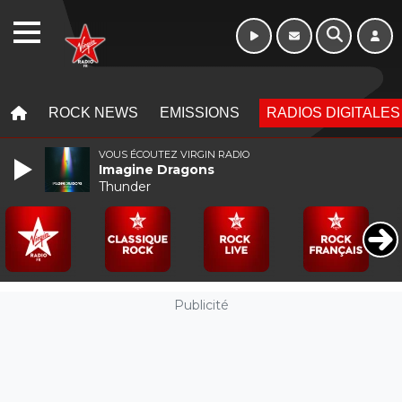
Morning - 6h à 10h
WEBRADIO
MENU
MENU
ROCK NEWS
EMISSIONS
RADIOS DIGITALES
VOUS ÉCOUTEZ VIRGIN RADIO
Imagine Dragons
Thunder
Publicité