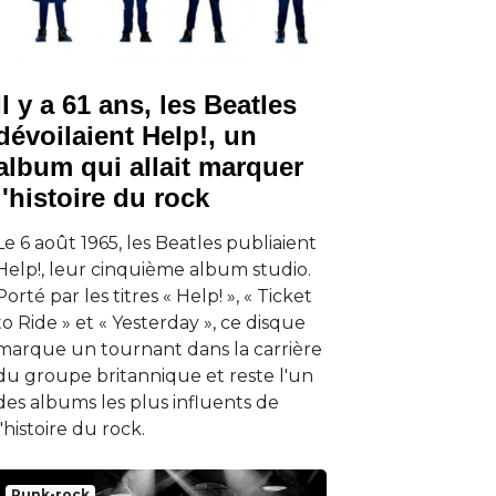
Il y a 61 ans, les Beatles
dévoilaient Help!, un
album qui allait marquer
l'histoire du rock
Le 6 août 1965, les Beatles publiaient
Help!, leur cinquième album studio.
Porté par les titres « Help! », « Ticket
to Ride » et « Yesterday », ce disque
marque un tournant dans la carrière
du groupe britannique et reste l'un
des albums les plus influents de
l'histoire du rock.
Punk-rock