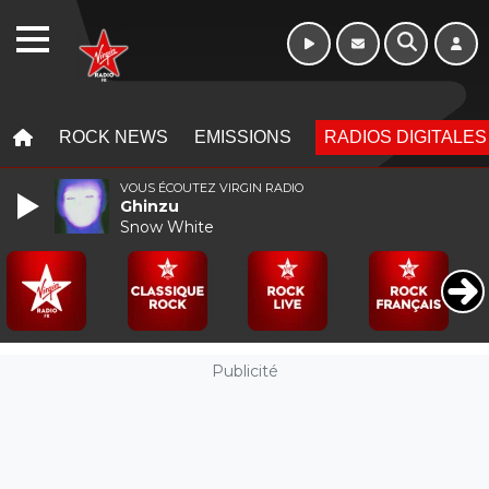
Week-end de 06h
WEBRADIO
à 12h
MENU
MENU
ROCK NEWS
EMISSIONS
RADIOS DIGITALES
VOUS ÉCOUTEZ VIRGIN RADIO
Ghinzu
Snow White
Publicité