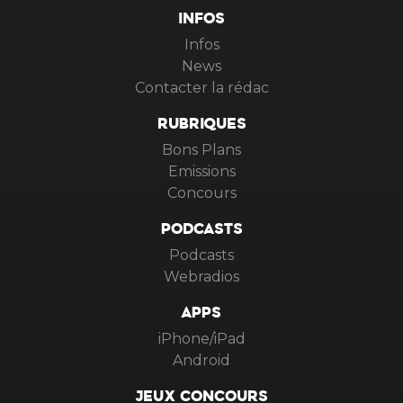
INFOS
Infos
News
Contacter la rédac
RUBRIQUES
Bons Plans
Emissions
Concours
PODCASTS
Podcasts
Webradios
APPS
iPhone/iPad
Android
JEUX CONCOURS