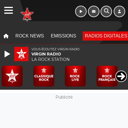
Week-end de 16h
WEBRADIO
à 20h
MENU
MENU
ROCK NEWS
EMISSIONS
RADIOS DIGITALES
VOUS ÉCOUTEZ VIRGIN RADIO
VIRGIN RADIO
LA ROCK STATION
Publicité