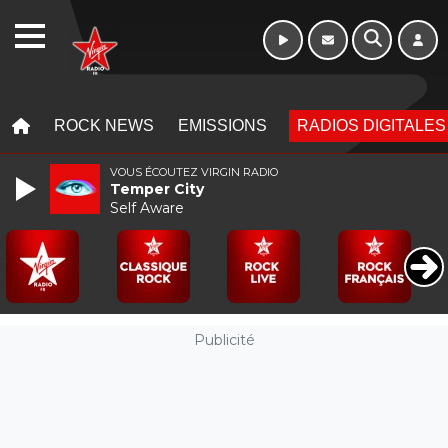
16h - 20h
WEBRADIO
MENU
MENU
ROCK NEWS
EMISSIONS
RADIOS DIGITALES
VOUS ÉCOUTEZ VIRGIN RADIO
Temper City
Self Aware
Publicité