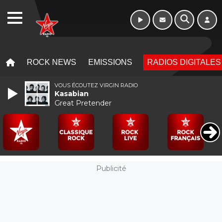
Week-end de 06h
WEBRADIO
à 12h
MENU
MENU
ROCK NEWS
EMISSIONS
RADIOS DIGITALES
VOUS ÉCOUTEZ VIRGIN RADIO
Kasabian
Great Pretender
Publicité