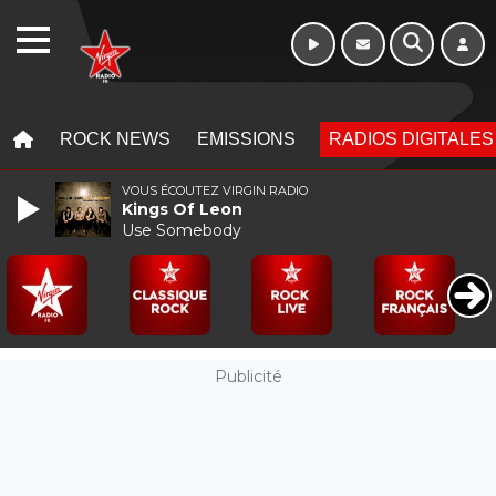
Week-end de 06h
WEBRADIO
à 12h
MENU
MENU
ROCK NEWS
EMISSIONS
RADIOS DIGITALES
VOUS ÉCOUTEZ VIRGIN RADIO
Kings Of Leon
Use Somebody
Publicité