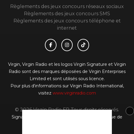
Règlements des jeux concours réseaux sociaux
Règlements des jeux concours SMS
Règlements des jeux concours téléphone et
internet
Virgin, Virgin Radio et les logos Virgin Signature et Virgin
Radio sont des marques déposées de Virgin Enterprises
Limited et sont utilisés sous licence.
Pour plus d'informations sur Virgin Radio International,
visitez
www.virginradio.com
© 2026 Virgin Radio FR Tous droits réservés.
Signaler un contenu
-
Mentions légales
-
Politique de
cookies
-
Contact