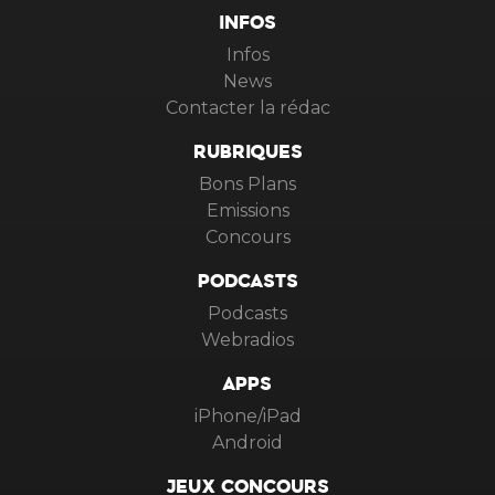
INFOS
Infos
News
Contacter la rédac
RUBRIQUES
Bons Plans
Emissions
Concours
PODCASTS
Podcasts
Webradios
APPS
iPhone/iPad
Android
JEUX CONCOURS