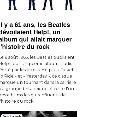
Il y a 61 ans, les Beatles
dévoilaient Help!, un
album qui allait marquer
l'histoire du rock
Le 6 août 1965, les Beatles publiaient
Help!, leur cinquième album studio.
Porté par les titres « Help! », « Ticket
to Ride » et « Yesterday », ce disque
marque un tournant dans la carrière
du groupe britannique et reste l'un
des albums les plus influents de
l'histoire du rock.
Punk-rock