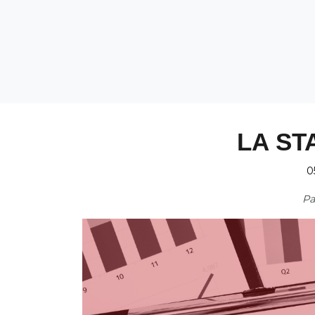
LA ST
0
P