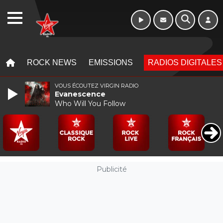
16h - 20h
WEBRADIO
MENU
MENU
ROCK NEWS
EMISSIONS
RADIOS DIGITALES
VOUS ÉCOUTEZ VIRGIN RADIO
Evanescence
Who Will You Follow
Publicité