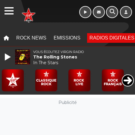
10h - 13h
WEBRADIO
MENU
MENU
ROCK NEWS
EMISSIONS
RADIOS DIGITALES
VOUS ÉCOUTEZ VIRGIN RADIO
The Rolling Stones
In The Stars
Publicité