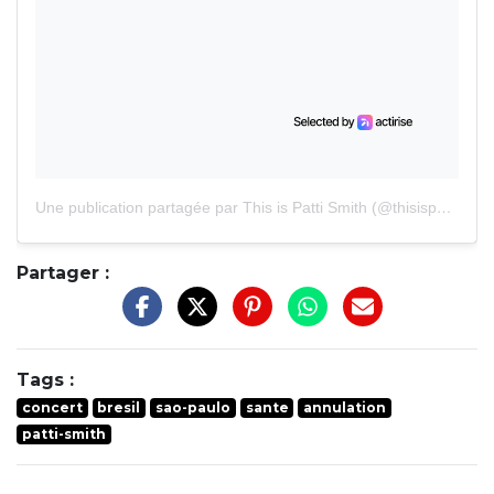
Une publication partagée par This is Patti Smith (@thisispattismith)
Partager :
Tags :
concert
bresil
sao-paulo
sante
annulation
patti-smith