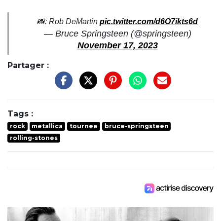
📸: Rob DeMartin
pic.twitter.com/d6O7ikts6d
— Bruce Springsteen (@springsteen)
November 17, 2023
Partager :
Tags :
rock
metallica
tournee
bruce-springsteen
rolling-stones