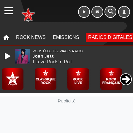
WEBRADIO
MENU
MENU
ROCK NEWS
EMISSIONS
RADIOS DIGITALES
VOUS ÉCOUTEZ VIRGIN RADIO
Joan Jett
I Love Rock´n Roll
Publicité