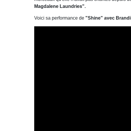
Magdalene Laundries".
Voici sa performance de
"Shine" avec Brandi 