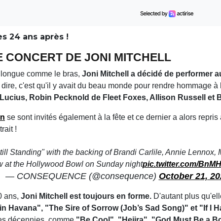
s 24 ans après !
 CONCERT DE JONI MITCHELL
t longue comme le bras,
Joni Mitchell a décidé de performer
t dire, c'est qu'il y avait du beau monde pour rendre hommage à 
ucius, Robin Pecknold de Fleet Foxes, Allison Russell et B
hn
se sont invités également à la fête et ce dernier a alors repri
rait !
till Standing" with the backing of Brandi Carlile, Annie Lennox, 
 at the Hollywood Bowl on Sunday night
pic.twitter.com/Bn
— CONSEQUENCE (@consequence)
October 21, 20
0 ans,
Joni Mitchell est toujours en forme.
D'autant plus qu'ell
in Havana", "The Sire of Sorrow (Job’s Sad Song)" et "If I H
 des décennies, comme
"Be Cool", "Hejira", "God Must Be a B