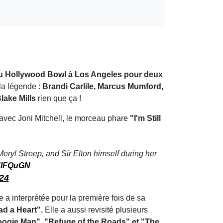
 au Hollywood Bowl à Los Angeles pour deux
la légende :
Brandi Carlile, Marcus Mumford,
lake Mills
rien que ça !
s avec Joni Mitchell, le morceau phare
"I'm Still
Meryl Streep, and Sir Elton himself during her
MHIFQuGN
24
e a interprétée pour la première fois de sa
ad a Heart".
Elle a aussi revisité plusieurs
oogie Man", "Refuge of the Roads" et "The