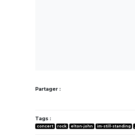
Partager :
Tags :
concert
rock
elton-john
im-still-standing