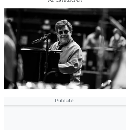
Par
La rédaction
Publicité