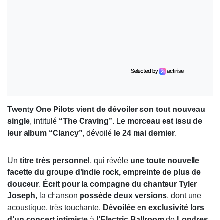
Twenty One Pilots vient de dévoiler son tout nouveau
single
, intitulé
“The Craving”
. Le
morceau est issu de
leur album “Clancy”
, dévoilé
le 24 mai dernier
.
Un
titre très personne
l, qui révèle
une toute nouvelle
facette du groupe d'indie rock, empreinte de plus de
douceur
.
Écrit pour la compagne du chanteur Tyler
Joseph
, la chanson
possède deux versions
, dont une
acoustique, très touchante.
Dévoilée en exclusivité lors
d’un concert intimiste
à
l’Electric Ballroom
de
Londres