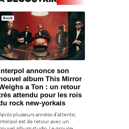
A DECOUVRIR
Rock
Interpol annonce son
nouvel album This Mirror
Weighs a Ton : un retour
très attendu pour les rois
du rock new-yorkais
Après plusieurs années d’attente,
Interpol est de retour avec un
nouvel album studio. Le groupe