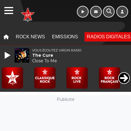
10h - 13h
WEBRADIO
MENU
MENU
ROCK NEWS
EMISSIONS
RADIOS DIGITALES
VOUS ÉCOUTEZ VIRGIN RADIO
The Cure
Close To Me
Publicité