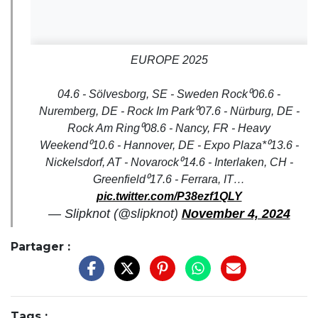
EUROPE 2025
04.6 - Sölvesborg, SE - Sweden Rock⁰06.6 -
Nuremberg, DE - Rock Im Park⁰07.6 - Nürburg, DE -
Rock Am Ring⁰08.6 - Nancy, FR - Heavy
Weekend⁰10.6 - Hannover, DE - Expo Plaza*⁰13.6 -
Nickelsdorf, AT - Novarock⁰14.6 - Interlaken, CH -
Greenfield⁰17.6 - Ferrara, IT…
pic.twitter.com/P38ezf1QLY
— Slipknot (@slipknot)
November 4, 2024
Partager :
Tags :