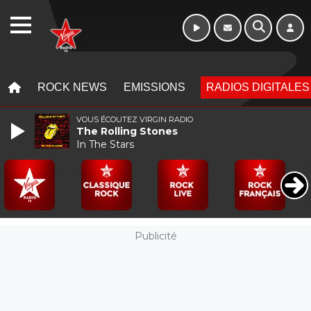
WEBRADIO
MENU
MENU
ROCK NEWS
EMISSIONS
RADIOS DIGITALES
VOUS ÉCOUTEZ VIRGIN RADIO
The Rolling Stones
In The Stars
Publicité