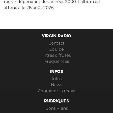
rock indépendant des années 2000. L’album est
attendu le 28 août 2026.
VIRGIN RADIO
Contact
Equipe
Titres diffusés
Fréquences
INFOS
Infos
News
Contacter la rédac
RUBRIQUES
Bons Plans