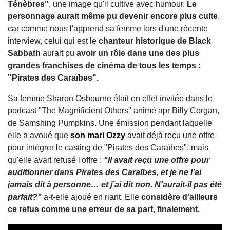
Ténèbres"
, une image qu'il cultive avec humour.
Le
personnage aurait même pu devenir encore plus culte
,
car comme nous l'apprend sa femme lors d'une récente
interview, celui qui est le
chanteur historique de Black
Sabbath
aurait pu
avoir un rôle dans une des plus
grandes franchises de cinéma de tous les temps :
"Pirates des Caraïbes".
Sa femme Sharon Osbourne était en effet invitée dans le
podcast "The Magnificient Others" animé apr Billy Corgan,
de Samshing Pumpkins. Une émission pendant laquelle
elle a avoué que
son mari Ozzy
avait déjà reçu une offre
pour intégrer le casting de "Pirates des Caraïbes", mais
qu'elle avait refusé l'offre :
"Il avait reçu une offre pour
auditionner dans Pirates des Caraïbes, et je ne l’ai
jamais dit à personne… et j’ai dit non. N'aurait-il pas été
parfait?"
a-t-elle ajoué en riant. Elle
considère d'ailleurs
ce refus comme une erreur de sa part, finalement.