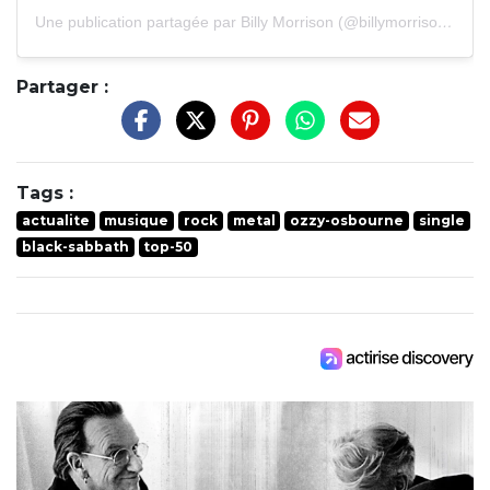
Une publication partagée par Billy Morrison (@billymorrisonofficial)
Partager :
Tags :
actualite
musique
rock
metal
ozzy-osbourne
single
black-sabbath
top-50