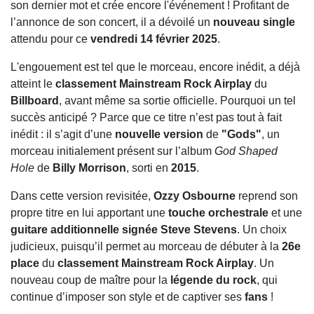
son dernier mot et crée encore l'événement ! Profitant de
l’annonce de son concert, il a dévoilé un
nouveau single
attendu pour ce
vendredi 14 février 2025
.
L'engouement est tel que le morceau, encore inédit, a déjà
atteint le
classement Mainstream Rock Airplay
du
Billboard
, avant même sa sortie officielle. Pourquoi un tel
succès anticipé ? Parce que ce titre n’est pas tout à fait
inédit : il s’agit d’une
nouvelle version
de
"Gods"
, un
morceau initialement présent sur l’album
God Shaped
Hole
de
Billy Morrison
, sorti en
2015
.
Dans cette version revisitée,
Ozzy Osbourne
reprend son
propre titre en lui apportant une
touche orchestrale
et une
guitare additionnelle signée Steve Stevens
. Un choix
judicieux, puisqu’il permet au morceau de débuter à la
26e
place
du
classement Mainstream Rock Airplay
. Un
nouveau coup de maître pour la
légende du rock
, qui
continue d’imposer son style et de captiver ses
fans
!