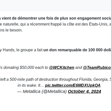
a vient de démontrer une fois de plus son engagement soci
e naturelle, qui a récemment frappé la côte est des États-Unis, 
ns le besoin.
My Hands, le groupe a fait
un don remarquable de 100 000 doll
is donating $50,000 each to
@WCKitchen
and
@TeamRubico
eft a 500-mile path of destruction throughout Florida, Georgia
in its wake. It…
pic.twitter.com/E6MDXUpkQA
— Metallica (@Metallica)
October 4, 2024