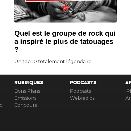
Quel est le groupe de rock qui
a inspiré le plus de tatouages
?
Un top 10 totalement légendaire !
RUBRIQUES
PODCASTS
A
Bons Plans
Podcasts
iP
Emissions
Webradios
An
c
Concours