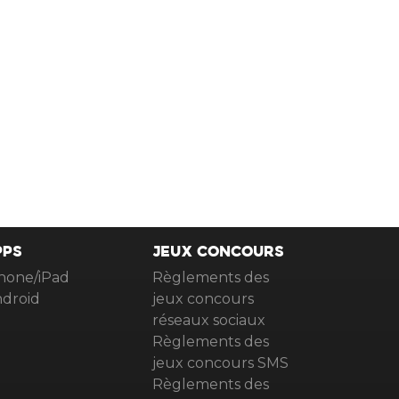
PPS
JEUX CONCOURS
hone/iPad
Règlements des
droid
jeux concours
réseaux sociaux
Règlements des
jeux concours SMS
Règlements des