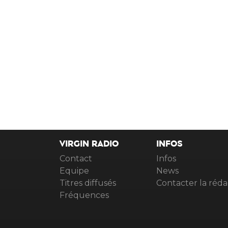
VIRGIN RADIO
INFOS
Contact
Infos
Equipe
News
Titres diffusés
Contacter la réda
Fréquences