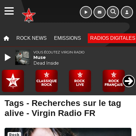
10h - 13h
WEBRADIO
MENU
MENU
ROCK NEWS
EMISSIONS
RADIOS DIGITALES
VOUS ÉCOUTEZ VIRGIN RADIO
Muse
Dead Inside
Tags - Recherches sur le tag
alive - Virgin Radio FR
Rock