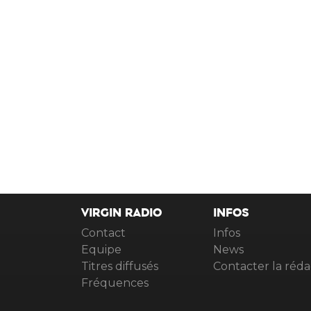
VIRGIN RADIO
INFOS
Contact
Infos
Equipe
News
Titres diffusés
Contacter la réda
Fréquences