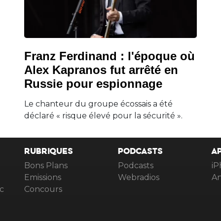
Franz Ferdinand : l'époque où
Alex Kapranos fut arrêté en
Russie pour espionnage
Le chanteur du groupe écossais a été
déclaré « risque élevé pour la sécurité ».
RUBRIQUES
PODCASTS
A
Bons Plans
Podcasts
iP
Emissions
Webradios
An
c
Concours