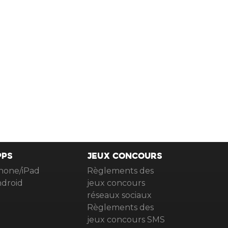
PPS
JEUX CONCOURS
hone/iPad
Règlements des
droid
jeux concours
réseaux sociaux
Règlements des
jeux concours SMS