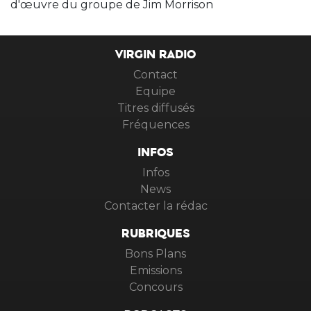
d'œuvre du groupe de Jim Morrison
VIRGIN RADIO
Contact
Equipe
Titres diffusés
Fréquences
INFOS
Infos
News
Contacter la rédac
RUBRIQUES
Bons Plans
Emissions
Concours