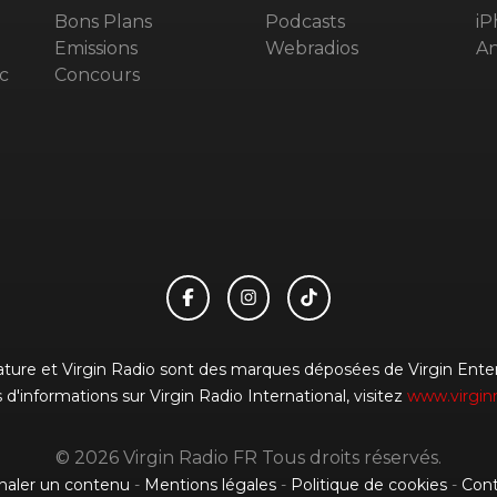
Bons Plans
Podcasts
iP
Emissions
Webradios
An
c
Concours
gnature et Virgin Radio sont des marques déposées de Virgin Enterp
 d'informations sur Virgin Radio International, visitez
www.virgin
© 2026 Virgin Radio FR Tous droits réservés.
naler un contenu
-
Mentions légales
-
Politique de cookies
-
Cont