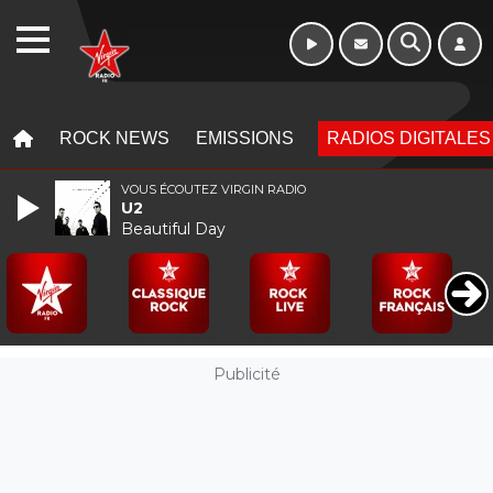
WEBRADIO
MENU
MENU
ROCK NEWS
EMISSIONS
RADIOS DIGITALES
VOUS ÉCOUTEZ VIRGIN RADIO
U2
Beautiful Day
Publicité