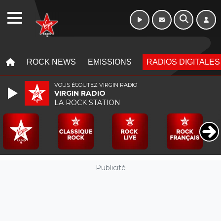
Week-end de 06h
WEBRADIO
à 12h
MENU
MENU
ROCK NEWS
EMISSIONS
RADIOS DIGITALES
VOUS ÉCOUTEZ VIRGIN RADIO
VIRGIN RADIO
LA ROCK STATION
Publicité