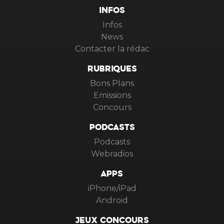
INFOS
Infos
News
Contacter la rédac
RUBRIQUES
Bons Plans
Emissions
Concours
PODCASTS
Podcasts
Webradios
APPS
iPhone/iPad
Android
JEUX CONCOURS