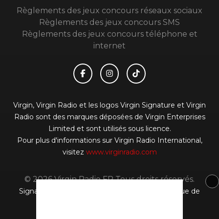
Règlements des jeux concours réseaux sociaux
Règlements des jeux concours SMS
Règlements des jeux concours téléphone et
internet
Virgin, Virgin Radio et les logos Virgin Signature et Virgin
Radio sont des marques déposées de Virgin Enterprises
Limited et sont utilisés sous licence.
Pour plus d'informations sur Virgin Radio International,
visitez
www.virginradio.com
© 2026 Virgin Radio FR Tous droits réservés.
Signaler un contenu
-
Mentions légales
-
Politique de
cookies
-
Contact