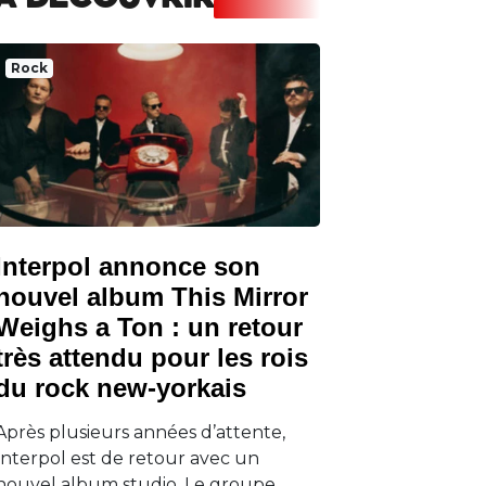
A DECOUVRIR
Rock
Interpol annonce son
nouvel album This Mirror
Weighs a Ton : un retour
très attendu pour les rois
du rock new-yorkais
Après plusieurs années d’attente,
Interpol est de retour avec un
nouvel album studio. Le groupe