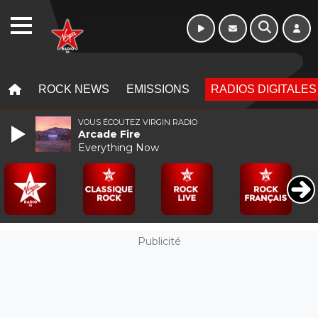
Morning - 6h à 10h
WEBRADIO
MENU
MENU
ROCK NEWS
EMISSIONS
RADIOS DIGITALES
VOUS ÉCOUTEZ VIRGIN RADIO
Arcade Fire
Everything Now
Publicité