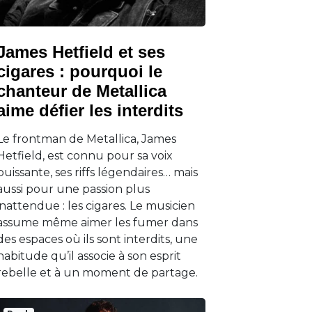
James Hetfield et ses
cigares : pourquoi le
chanteur de Metallica
aime défier les interdits
Le frontman de Metallica, James
Hetfield, est connu pour sa voix
puissante, ses riffs légendaires… mais
aussi pour une passion plus
inattendue : les cigares. Le musicien
assume même aimer les fumer dans
des espaces où ils sont interdits, une
habitude qu’il associe à son esprit
rebelle et à un moment de partage.