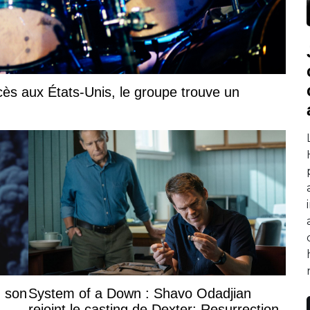
ccès aux États-Unis, le groupe trouve un
 son
System of a Down : Shavo Odadjian
rejoint le casting de Dexter: Resurrection