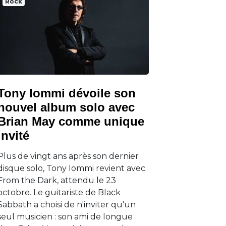
Rock
Tony Iommi dévoile son
nouvel album solo avec
Brian May comme unique
invité
Plus de vingt ans après son dernier
disque solo, Tony Iommi revient avec
From the Dark, attendu le 23
octobre. Le guitariste de Black
Sabbath a choisi de n'inviter qu'un
seul musicien : son ami de longue