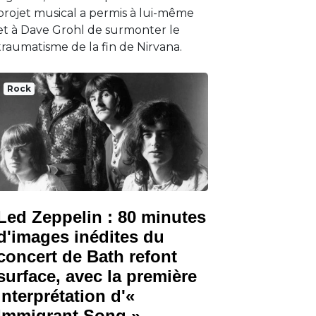
projet musical a permis à lui-même
et à Dave Grohl de surmonter le
traumatisme de la fin de Nirvana.
Rock
Led Zeppelin : 80 minutes
d'images inédites du
concert de Bath refont
surface, avec la première
interprétation d'«
Immigrant Song »