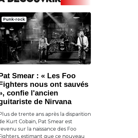
A DECOUVRIR
Punk-rock
Pat Smear : « Les Foo
Fighters nous ont sauvés
», confie l'ancien
guitariste de Nirvana
Plus de trente ans après la disparition
de Kurt Cobain, Pat Smear est
revenu sur la naissance des Foo
Fighters, estimant que ce nouveau